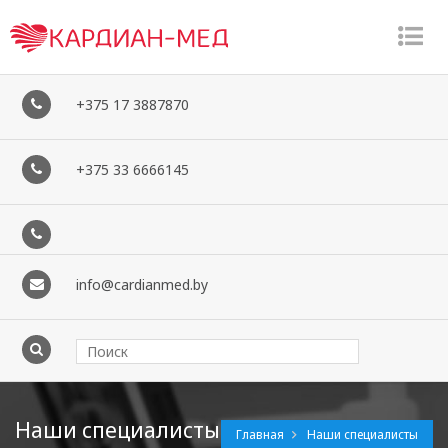
�
�
+375 17 3887870
+375 33 6666145
info@cardianmed.by
Наши специалисты
Главная
Наши специалисты