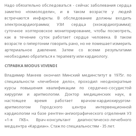
Надо обязательно обследоваться - сейчас заболевания сердца
заметно «помолодели», и в таком возрасте у людей
встречаются инфаркты. В обследование должны входить
электрокардиограмма; УЗИ сердца (эхокардиограмма);
суточное холтеровское мониторирование, чтобы посмотреть,
как в течение суток работает сердце человека. В таком
возрасте о гипертонии говорить рано, но не помешает измерить
артериальное давление. Затем со всеми результатами
необходимо обратиться к терапевту или кардиологу.
СПРАВКА MODUS VIVENDI
Владимир Макеев окончил Минский мединститут в 1975г. по
специальности «лечебное дело», проходил неоднократные
курсы повышения квалификации по сердечно-сосудистой
хирургии и аритмологии. Доктор медицинских наук, в
настоящее время работает врачом-кардиохирургом-
аритмологом Городского центра интервенционной
кардиологии на базе рентген-ангиографического отделения УЗ
«1-я ГКБ». Врач-консультант диагностическо-лечебного
медцентра «Кардиан». Стаж по специальностям - 35 лет.