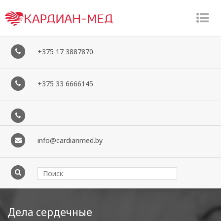
�
�
+375 17 3887870
+375 33 6666145
info@cardianmed.by
Дела сердечные