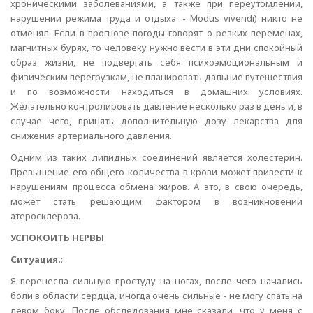
хроническими заболеваниями, а также при переутомлении,
нарушении режима труда и отдыха. - Modus vivendi) никто не
отменял. Если в прогнозе погоды говорят о резких переменах,
магнитных бурях, то человеку нужно вести в эти дни спокойный
образ жизни, не подвергать себя психоэмоциональным и
физическим перегрузкам, не планировать дальние путешествия
и по возможности находиться в домашних условиях.
Желательно контролировать давление несколько раз в день и, в
случае чего, принять дополнительную дозу лекарства для
снижения артериального давления.
Одним из таких липидных соединений является холестерин.
Превышение его общего количества в крови может привести к
нарушениям процесса обмена жиров. А это, в свою очередь,
может стать решающим фактором в возникновении
атеросклероза.
УСПОКОИТЬ НЕРВЫ
Ситуация.
:
Я перенесла сильную простуду на ногах, после чего начались
боли в области сердца, иногда очень сильные - не могу спать на
левом боку. После обследования мне сказали, что у меня с