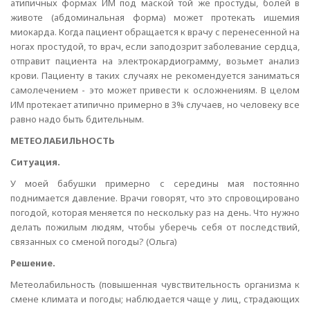
атипичных формах ИМ под маской той же простуды, болей в
животе (абдоминальная форма) может протекать ишемия
миокарда. Когда пациент обращается к врачу с перенесенной на
ногах простудой, то врач, если заподозрит заболевание сердца,
отправит пациента на электрокардиограмму, возьмет анализ
крови. Пациенту в таких случаях не рекомендуется заниматься
самолечением - это может привести к осложнениям. В целом
ИМ протекает атипично примерно в 3% случаев, но человеку все
равно надо быть бдительным.
МЕТЕОЛАБИЛЬНОСТЬ
Ситуация.
У моей бабушки примерно с середины мая постоянно
поднимается давление. Врачи говорят, что это спровоцировано
погодой, которая меняется по нескольку раз на день. Что нужно
делать пожилым людям, чтобы уберечь себя от последствий,
связанных со сменой погоды? (Ольга)
Решение.
Метеолабильность (повышенная чувствительность организма к
смене климата и погоды; наблюдается чаще у лиц, страдающих