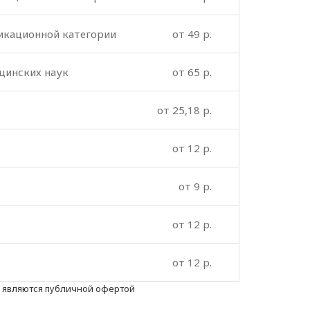
икационной категории
от 49 p.
цинских наук
от 65 p.
от 25,18 p.
от 12 p.
от 9 p.
от 12 p.
от 12 p.
е являются публичной офертой