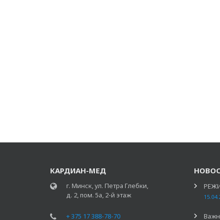
КАРДИАН-МЕД
НОВО
г. Минск, ул. Петра Глебки,
РЕЖИ
д. 2, пом. 5а, 2-й этаж
15.04.
+ 375 17 388-78-70
Важн