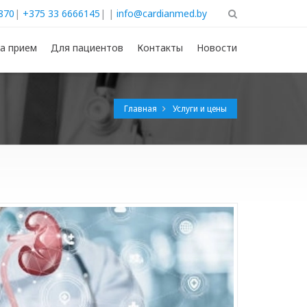
870
|
+375 33 6666145
| |
info@cardianmed.by
на прием
Для пациентов
Контакты
Новости
Главная
Услуги и цены