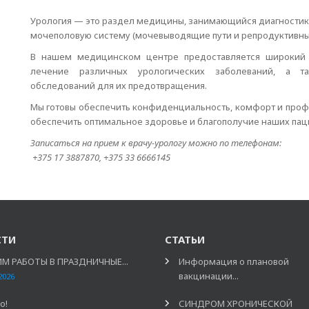
Урология — это раздел медицины, занимающийся диагности
мочеполовую систему (мочевыводящие пути и репродуктивны
В нашем медицинском центре предоставляется широкий с
лечение различных урологических заболеваний, а та
обследований для их предотвращения.
Мы готовы обеспечить конфиденциальность, комфорт и проф
обеспечить оптимальное здоровье и благополучие наших пац
Записаться на прием к врачу-урологу можно по телефонам:
+375 17 3887870, +375 33 6666145
СТИ
СТАТЬИ
М РАБОТЫ В ПРАЗДНИЧНЫЕ...
Информация о плановой
вакцинации...
2026
о!
СИНДРОМ ХРОНИЧЕСКОЙ