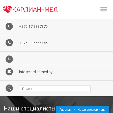
�
�
+375 17 3887870
+375 33 6666145
info@cardianmed.by
Наши специалисты
Главная
Наши специалисты